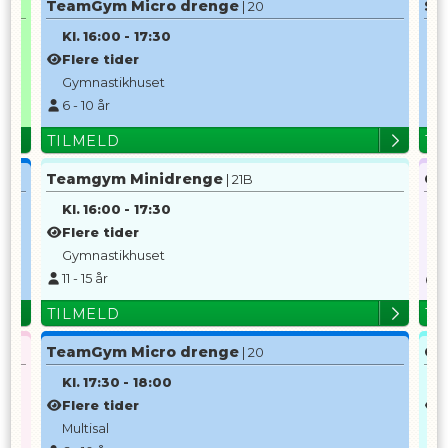
TeamGym Micro drenge
Sp
| 20
Kl.
16:00
-
17:30
K
Flere tider
G
Gymnastikhuset
6
-
10
år
TILMELD
TI
Teamgym Minidrenge
Gr
| 21B
Kl.
16:00
-
17:30
K
Flere tider
H
Gymnastikhuset
5
11
-
15
år
K
TILMELD
TI
TeamGym Micro drenge
Gr
| 20
Kl.
17:30
-
18:00
K
Flere tider
F
Multisal
H