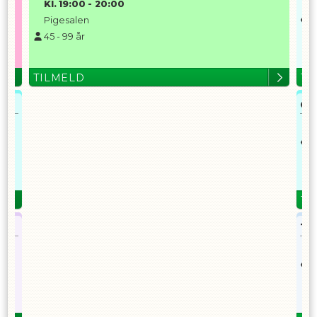
Kl.
19:00
-
20:00
K
Pigesalen
F
45
-
99
år
G
7
TILMELD
TI
Gr
K
F
H
TI
Te
K
F
G
7