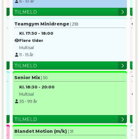
6
-
10
år
TILMELD
TI
Teamgym Minidrenge
Gr
| 21B
Kl.
17:30
-
18:00
K
Flere tider
H
Multisal
11
-
15
år
TILMELD
TI
Senior Mix
Te
| 50
Kl.
18:30
-
20:00
K
Multisal
F
35
-
99
år
G
TILMELD
TI
Blandet Motion (m/k)
Te
| 51