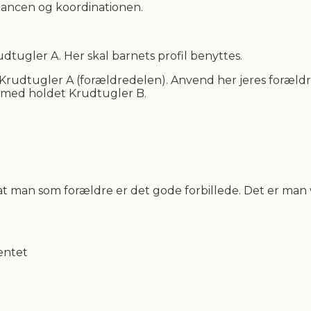
alancen og koordinationen.
udtugler A. Her skal barnets profil benyttes.
 Krudtugler A (forældredelen). Anvend her jeres forældr
sk med holdet Krudtugler B.
 at man som forældre er det gode forbillede. Det er man 
entet