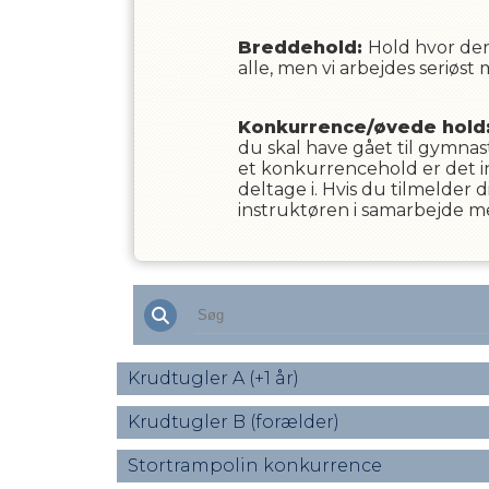
Breddehold:
Hold hvor der 
alle, men vi arbejdes seriøst
Konkurrence/øvede hold
du skal have gået til gymnast
et konkurrencehold er det i
deltage i. Hvis du tilmelder 
instruktøren i samarbejde me
Krudtugler A (+1 år)
Krudtugler B (forælder)
Stortrampolin konkurrence