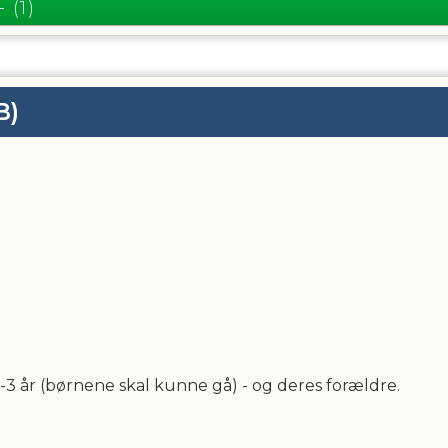
- (1)
B)
-3 år (børnene skal kunne gå) - og deres forældre.