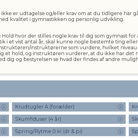
ikke er udtagelse og/eller krav om at du tidligere har gåe
 med kvalitet i gymnastikken og personlig udvikling.
:
Hold hvor der stilles nogle krav til dig som gymnast fo
ik i et vist antal år, skal kunne nogle bestemte ting elle
nstruktøren/instruktørerne som vurdere, hvilket niveau 
dig et hold, og instruktøren vurderer, at du ikke har det
d dig og bestyrelsen se hvad der findes af andre muligh
Krudtugler A (forælder)
Kr
Skumfiduser (4 år)
Sk
Spring/Rytme 0 kl (dr & pi)
Sp