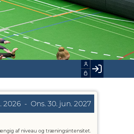
Facebook login
Husk mig
l. 2026
-
Ons. 30. jun. 2027
Glemt password
Opret profil
LOG IND
ngig af niveau og træningsintensitet.