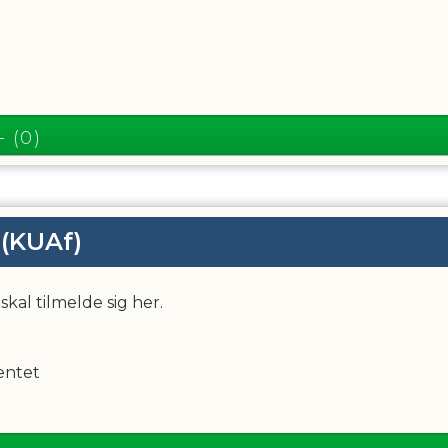
- (0)
(KUAf)
skal tilmelde sig her.
entet