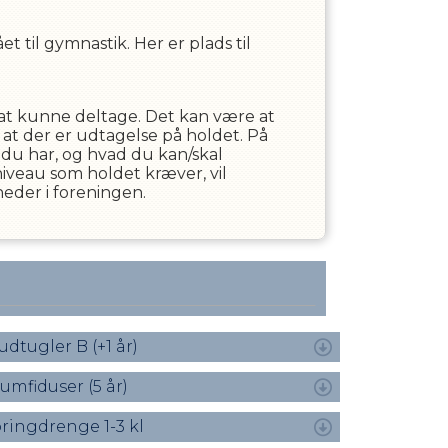
t til gymnastik. Her er plads til
r at kunne deltage. Det kan være at
r at der er udtagelse på holdet. På
du har, og hvad du kan/skal
 niveau som holdet kræver, vil
eder i foreningen.
udtugler B (+1 år)
umfiduser (5 år)
ringdrenge 1-3 kl