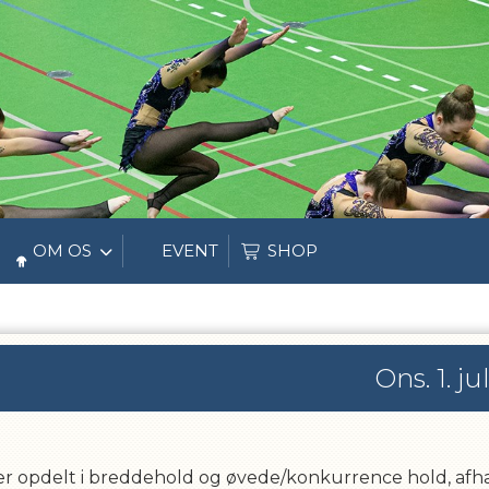
OM OS
EVENT
SHOP
Ons. 1. ju
er opdelt i breddehold og øvede/konkurrence hold, afhæ