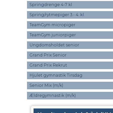
Springdrenge 4-7 kl
Spring/rytmepiger 3.- 4. kl.
TeamGym micropiger
TeamGym juniorpiger
Ungdomsholdet senior
Grand Prix Senior
Grand Prix Rekrut
Hjulet gymnastik Tirsdag
Senior Mix (m/k)
Ældregymnastik (m/k)