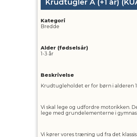
Krudtugler A (+1 år)
(KU
Kategori
Bredde
Alder (fødselsår)
1-3 år
Beskrivelse
Krudtugleholdet er for børn i alderen 1
Vi skal lege og udfordre motorikken. De
lege med grundelementerne i gymnastik
Vi kører vores træning ud fra det klassi