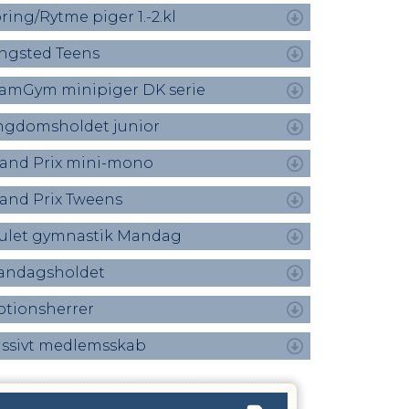
ring/Rytme piger 1.-2.kl
ngsted Teens
amGym minipiger DK serie
gdomsholdet junior
and Prix mini-mono
and Prix Tweens
ulet gymnastik Mandag
andagsholdet
tionsherrer
ssivt medlemsskab