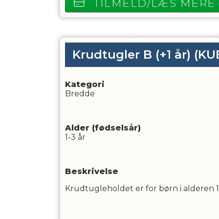
TILMELD/LÆS MERE
Krudtugler B (+1 år)
(KU
Kategori
Bredde
Alder (fødselsår)
1-3 år
Beskrivelse
Krudtugleholdet er for børn i alderen 1