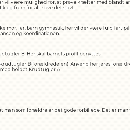
r vil være mulighed for, at prøve kræfter med blandt an
 og frem for alt have det sjovt.
ske mor, far, barn gymnastik, her vil der være fuld fart 
alancen og koordinationen.
udtugler B. Her skal barnets profil benyttes.
 Krudtugler B(forældredelen). Anvend her jeres forældr
sk med holdet Krudtugler A
 at man som forældre er det gode forbillede. Det er man 