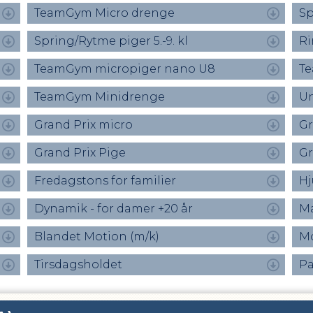
TeamGym Micro drenge
Sp
Spring/Rytme piger 5.-9. kl
Ri
TeamGym micropiger nano U8
Te
TeamGym Minidrenge
Un
Grand Prix micro
Gr
Grand Prix Pige
Gr
Fredagstons for familier
Hj
Dynamik - for damer +20 år
M
Blandet Motion (m/k)
Mo
Tirsdagsholdet
Pa