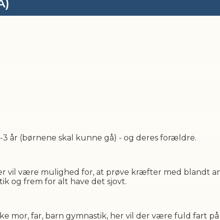
A)
-3 år (børnene skal kunne gå) - og deres forældre.
r vil være mulighed for, at prøve kræfter med blandt an
 og frem for alt have det sjovt.
ske mor, far, barn gymnastik, her vil der være fuld fart 