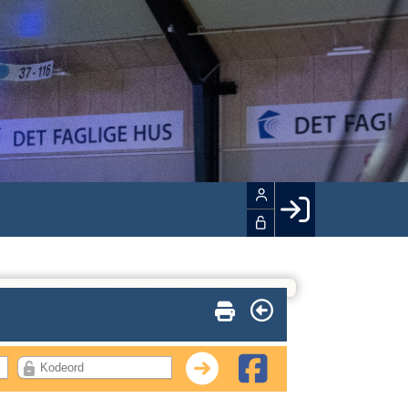
Facebook login
Husk mig
Glemt password
Opret profil
LOG IND