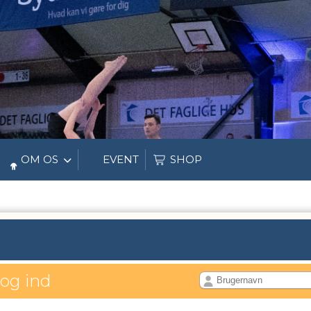
OM OS
EVENT
SHOP
log ind