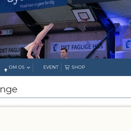
OM OS
EVENT
SHOP
enge