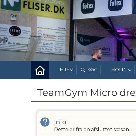
HJEM
SØG
HOLD
TeamGym Micro dr
Info
Dette er fra en afsluttet sæson.