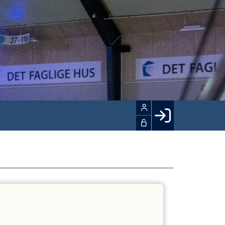
Facebook login
Husk mig
Glemt password
Opret profil
LOG IND