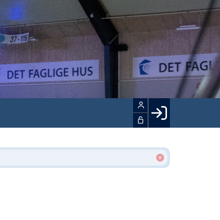
Facebook login
Husk mig
Glemt password
Opret profil
LOG IND