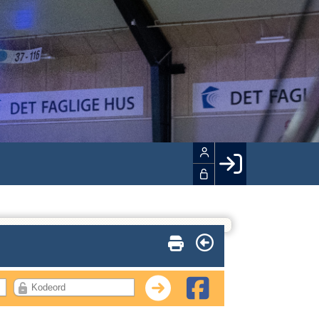
Facebook login
Husk mig
Glemt password
Opret profil
LOG IND