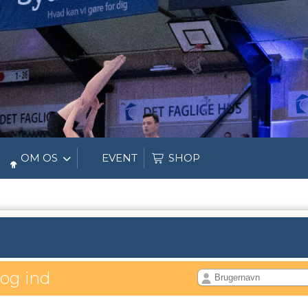
OM OS
EVENT
SHOP
log ind